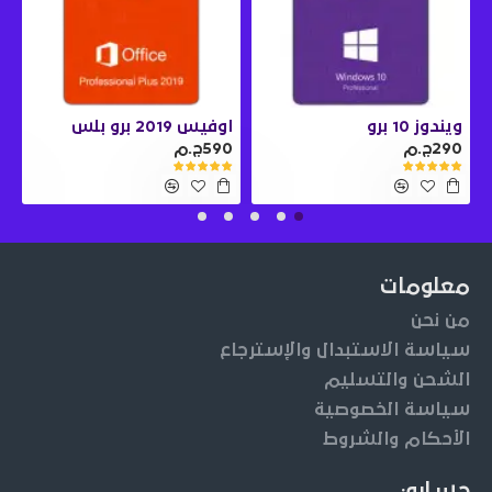
ويندوز 10 برو
اوفيس 2019 برو بلس
290ج.م
590ج.م
0
معلومات
من نحن
سياسة الاستبدال والإسترجاع
الشحن والتسليم
سياسة الخصوصية
الأحكام والشروط
حسابي