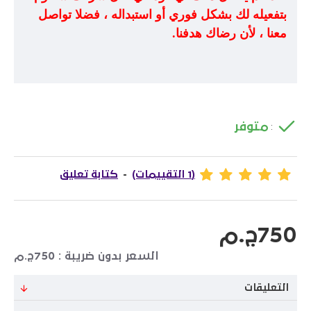
بتفعيله لك بشكل فوري أو استبداله ، فضلا تواصل
معنا ، لأن رضاك هدفنا
.
متوفر
:
(1 التقييمات)
-
كتابة تعليق
750ج.م
السعر بدون ضريبة : 750ج.م
التعليقات