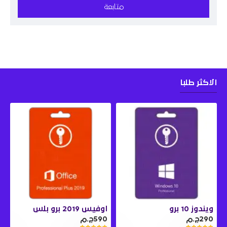
متابعة
الاكثر طلبا
ويندوز 10 برو
اوفيس 2019 برو بلس
290ج.م
590ج.م
0