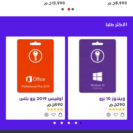
8,990ج.م
13,990ج.م
990
الاكثر طلبا
ويندوز 10 برو
اوفيس 2019 برو بلس
290ج.م
590ج.م
0