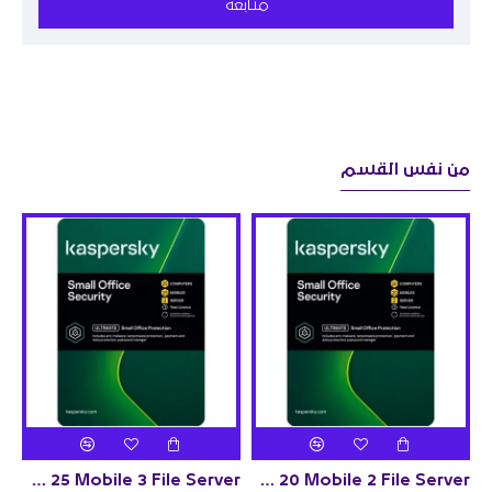
متابعة
من نفس القسم
Kaspersky Small Office Security 1 year 25 PC 25 Mobile 3 File Server
Kaspersky Small Office Security 1 year 20 PC 20 Mobile 2 File Server
Kaspersky Small Office Security 1 year 15 PC 15