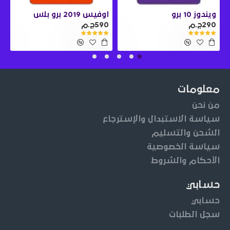
ويندوز 10 برو
اوفيس 2019 برو بلس
290ج.م
590ج.م
0
معلومات
من نحن
سياسة الاستبدال والإسترجاع
الشحن والتسليم
سياسة الخصوصية
الأحكام والشروط
حسابي
حسابي
سجل الطلبات