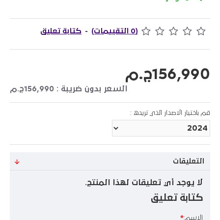
(0 التقييمات)
-
كتابة تعليق
156,990ج.م
السعر بدون ضريبة : 156,990ج.م
قم باختيار الاصدار الذي تريده :
التعليقات
لا يوجد أي تعليقات لهذا المنتج.
كتابة تعليق
الاسم: