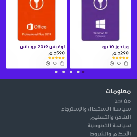
ويندوز 10 برو
اوفيس 2019 برو بلس
290ج.م
590ج.م
0
معلومات
من نحن
سياسة الاستبدال والإسترجاع
الشحن والتسليم
سياسة الخصوصية
الأحكام والشروط