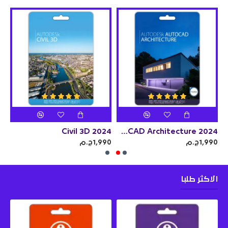
24
Civil 3D 2024
Autodesk AutoCAD Architecture 2024
1,990ج.م
1,990ج.م
990
الاكثر طلبا