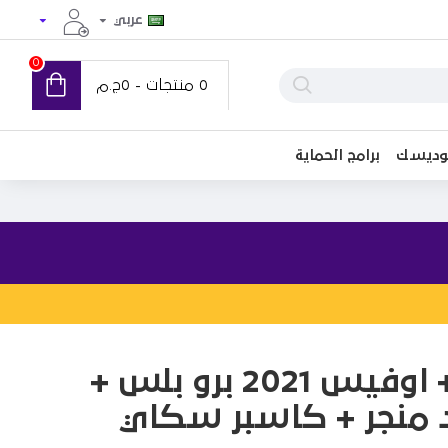
عربي
0
0 منتجات - 0ج.م
توديسك
برامج الحماية
ويندوز 11 برو + اوفيس 2021 برو بلس +
ود منجر + كاسبر سكاي