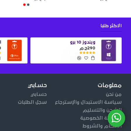
الاكثر طلبا
ويندوز 10 برو
او
290ج.م
0
معلومات
حسابي
من نحن
حسابي
سياسة الاستبدال والإسترجاع
سجل الطلبات
الشحن والتسليم
سياسة الخصوصية
الأحكام والشروط