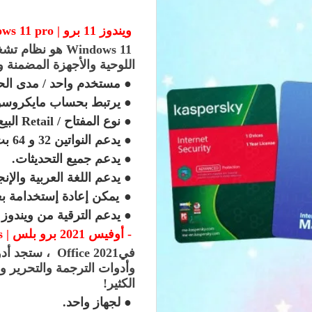
ويندوز 11 برو |
ws 11 pro
Windows 11
هو نظام تشغ
اللوحية والأجهزة المضمنة و
●
مستخدم واحد / مدى الحي
●
يرتبط بحساب مايكروس
●
نوع المفتاح
Retail /
البيع
●
يدعم النواتين 32 و 64 بت
●
يدعم جميع التحديثات
.
●
يدعم اللغة العربية والإن
●
يمكن إعادة إستخدامة بع
●
يدعم الترقية من ويندوز 11 هوم الى ويندوز 11 برو
-
أوفيس 2021 برو بلس |
s
في
Office 2021
، ستجد أدوا
وأدوات الترجمة والتحرير 
الكثير
!
●
لجهاز واحد
.