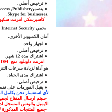
●
ترخيص أصلي
.
●
يتضمن
cess ,Publisher
,Skype for businesses.
-
كاسبرسكي انترنت سكيو
يحمي
 Internet Security
أمان الكمبيوتر الأخرى.
●
لجهاز واحد
.
●
ترخيص أصلي
.
●
اشتراك مدة 12 شهر
.
-
انترنت داونلود منج
IDM
هو أداة لزيادة سرعات التنزيل حتى 5 مرات ، واستئناف ال
●
اشتراك مدى الحياة
.
●
ترخيص أصلي
.
●
يقبل الفورمات على نفس 
لأي استفسار نحن بكامل ال
-
الايميل والوتس المسجل لدي
-
جميع المتنجات المذكورة