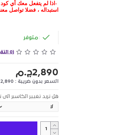
-
اذا لم يتفعل معك أي كود
استبداله ، فضلا تواصل معنا
متوفر
:
(0 التقييمات)
2,890ج.م
السعر بدون ضريبة : 2,890ج.م
هل تريد تغيير الكاسبر الى توتال