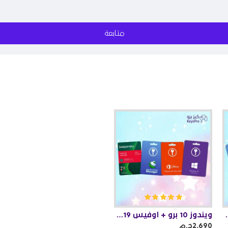
متابعة
 + انترنت داونلود منجر
ويندوز 10 برو + اوفيس 2019 برو بلس + انترنت داونلود منجر + كاسبر سكاي
2,690ج.م