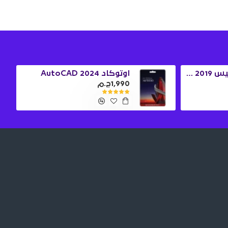
ويندوز 10 برو + اوفيس 2019 برو بلس
اوتوكاد 2024 AutoCAD
1,990ج.م