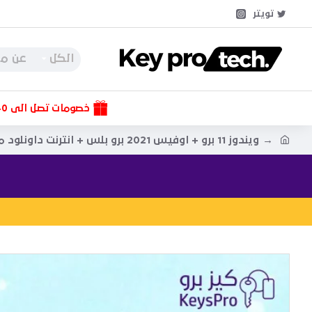
تويتر
الكل
خصومات تصل الى 40%
ويندوز 11 برو + اوفيس 2021 برو بلس + انترنت داونلود منجر + كاسبر سكاي