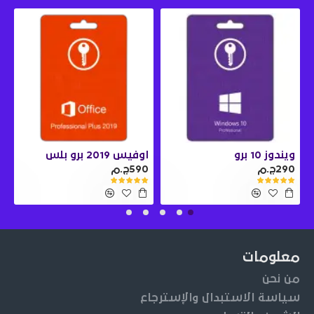
ويندوز 10 برو
اوفيس 2019 برو بلس
290ج.م
590ج.م
0
معلومات
من نحن
سياسة الاستبدال والإسترجاع