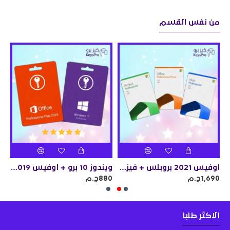
من نفس القسم
يشنال + بروجيكت 2019 بروفيشنال
اوفيس 2021 بروبلس + فيزيو 2021 بروفيشنال + بروجيكت 2021 بروفيشنال
ويندوز 10 برو + اوفيس 2019 برو بلس
1,690ج.م
880ج.م
090
الاكثر طلبا