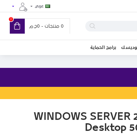
عربي
0
0 منتجات - 0ج.م
توديسك
برامج الحماية
WINDOWS SERVER 2
Desktop 5