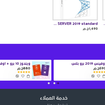
SQL SERVER 2019 standard
SQL SERVER 
1,490ج.م
فيس 2019 برو بلس
59ج.م
880ج.م
خدمة العملاء