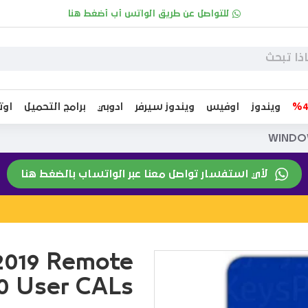
للتواصل عن طريق الواتس أب أضغط هنا
ويندوز
اوفيس
ويندوز سيرفر
ادوبي
برامج التحميل
او
WINDOW
لأي استفسار تواصل معنا عبر الواتساب بالضغط هنا
019 Remote
0 User CALs