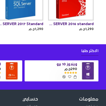
2017 Standard
SQL SERVER 2016 standard
1,290ج.م
1,290ج.م
الاكثر طلبا
ويندوز 10 برو
او
290ج.م
0
معلومات
حسابي