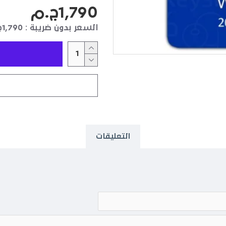
1,790ج.م
السعر بدون ضريبة : 1,790ج.م
التعليقات