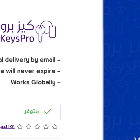
– Digital delivery by email
– The License will never expire
– Works Globally
متوفر
:
(0 التقييمات)