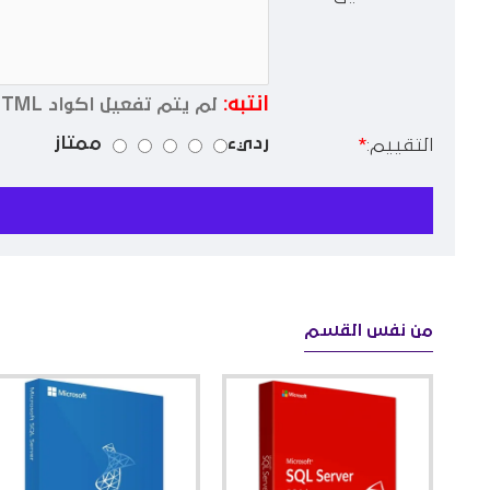
انتبه:
لم يتم تفعيل اكواد HTML !
رديء
ممتاز
التقييم:
من نفس القسم