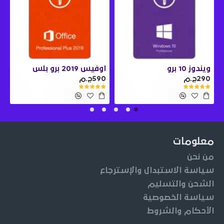
ويندوز 10 برو
اوفيس 2019 برو بلس
290ج.م
590ج.م
0
معلومات
من نحن
سياسة الاستبدال والإسترجاع
الشحن والتسليم
سياسة الخصوصية
الأحكام والشروط