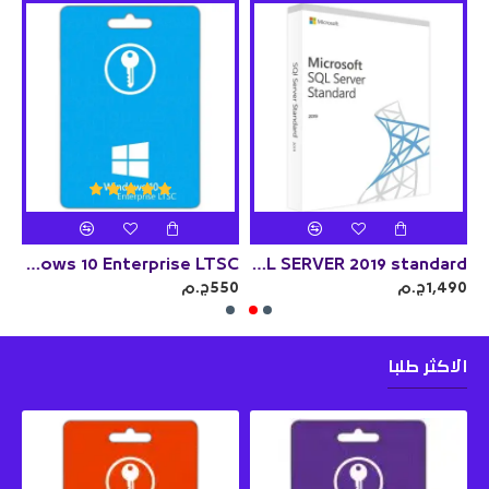
Windows 10 Enterprise LTSC
SQL SERVER 2019 standard
SQL SERVER 2017 
1,490ج.م
550ج.م
990
الاكثر طلبا