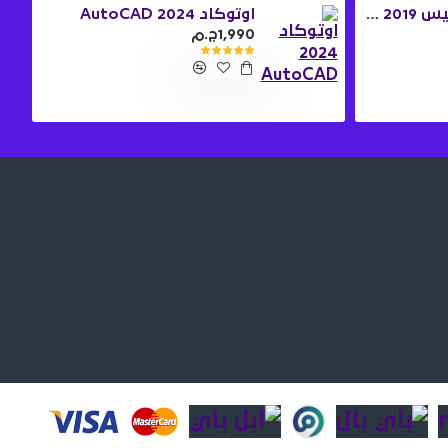
ويندوز 10 برو + اوفيس 2019 برو بلس
اوتوكاد 2024 AutoCAD
1,990ج.م