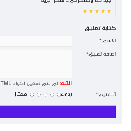
جيد جدا ونشكركم... شكرا جزيلا
كتابة تعليق
الاسم:
اضافة تعليق:
انتبه:
لم يتم تفعيل اكواد HTML !
رديء
ممتاز
التقييم: