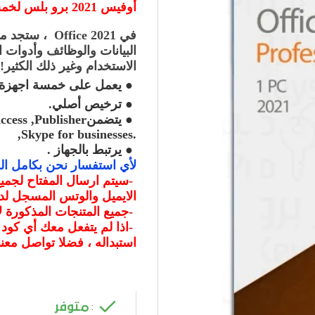
أوفيس 2021 برو بلس لخمسة اجهزة
في
Office 2021
، ستجد ميز
البيانات والوظائف وأدوات 
الاستخدام وغير ذلك الكثير
!
●
يعمل على خمسة اجهزة
●
ترخيص أصلي
.
●
يتضمن
cess ,Publisher
,Skype for businesses.
●
يرتبط بالجهاز .
لأي استفسار نحن بكامل ال
-
الايميل والوتس المسجل لدي
-
جميع المتنجات المذكورة
-
اذا لم يتفعل معك أي كود
استبداله ، فضلا تواصل معنا
متوفر
: