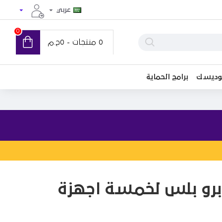
عربي
0
0 منتجات - 0ج.م
توديسك
برامج الحماية