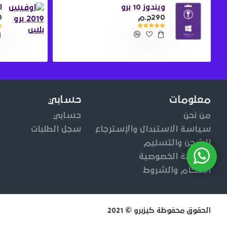
ويندوز 10 برو
او
290ج.م
0
معلومات
حسابي
من نحن
حسابي
سياسة الاستبدال والإسترجاع
سجل الطلبات
الشحن والتسليم
سياسة الخصوصية
الأحكام والشروط
الحقوق محفوظة كيزبرو © 2021