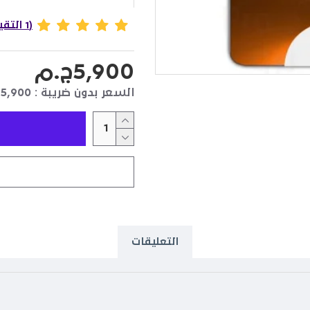
(1 التقييمات)
5,900ج.م
السعر بدون ضريبة : 5,900ج.م
التعليقات