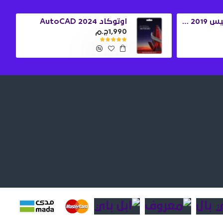
ويندوز 10 برو + اوفيس 2019 برو بلس
اوتوكاد 2024 AutoCAD
1,990ج.م