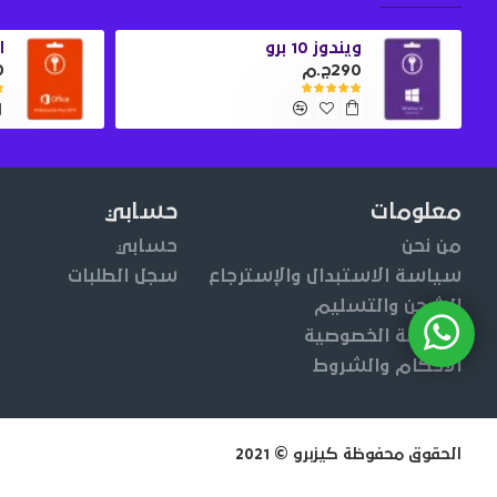
ويندوز 10 برو
او
290ج.م
0
معلومات
حسابي
من نحن
حسابي
سياسة الاستبدال والإسترجاع
سجل الطلبات
الشحن والتسليم
سياسة الخصوصية
الأحكام والشروط
الحقوق محفوظة كيزبرو © 2021