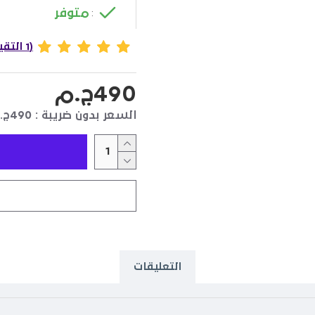
متوفر
:
(1 التقييمات)
490ج.م
السعر بدون ضريبة : 490ج.م
التعليقات