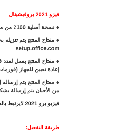
فيزو 2021 بروفيشينال
● نسخة أصلية 100٪ من مايكروسوفت وتعمل على النواتين 32Bit و 64Bit
● مفتاح المنتج يتم تنزيل
setup.office.com
● مفتاح المنتج يعمل لعدد
إعادة تعيين للجهاز (فورمات
من الأحيان يتم إرسالة بش
فيزيو برو 2021 لايرتبط بالحساب وانما بالجهاز
طريقة التفعيل: