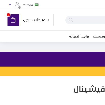
عربي
0
0 منتجات - 0ج.م
توديسك
برامج الحماية