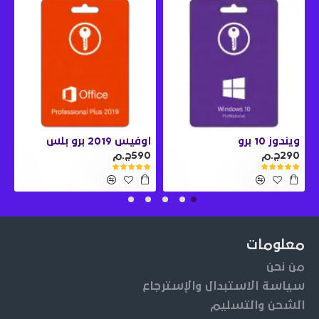
ويندوز 10 برو
اوفيس 2019 برو بلس
290ج.م
590ج.م
0
معلومات
من نحن
سياسة الاستبدال والإسترجاع
الشحن والتسليم