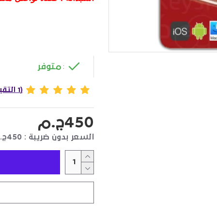
متوفر
:
(1 التقييمات)
450ج.م
السعر بدون ضريبة : 450ج.م