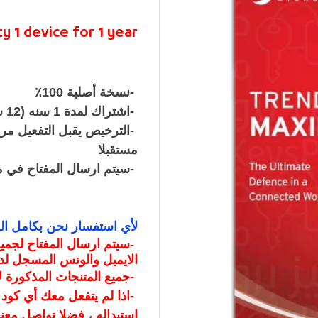
 1 device for 1 year
-
نسخة أصلية 100٪
-
اشتراك لمدة 1 سنه (12 شهر) جهاز واحد
-
الترخيص يقبل التفعيل م
مستقبلا
-
سيتم ارسال المفتاح في مدة أقصاها 15 دق
لأي استفسار نحن بكامل ال
-
الايميل والوتس المسجل لدي
-
جميع المتنجات المذكورة
-
اذا لم يتفعل معك أي كود
استبداله ، فضلا تواصل معنا