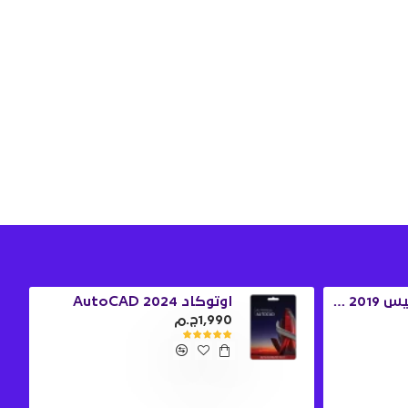
ويندوز 10 برو + اوفيس 2019 برو بلس
اوتوكاد 2024 AutoCAD
1,990ج.م