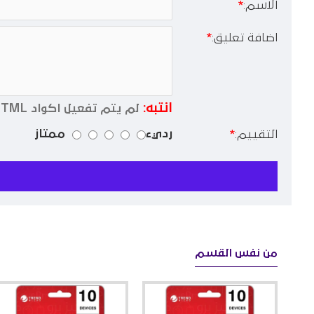
الاسم:
اضافة تعليق:
انتبه:
لم يتم تفعيل اكواد HTML !
رديء
ممتاز
التقييم:
من نفس القسم