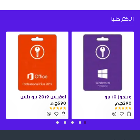
الاكثر طلبا
ويندوز 10 برو
اوفيس 2019 برو بلس
290ج.م
590ج.م
0