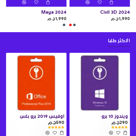
24
Maya 2024
Civil 3D 2024
Au
1,990ج.م
1,990ج.م
990
الاكثر طلبا
ويندوز 10 برو
اوفيس 2019 برو بلس
290ج.م
590ج.م
0