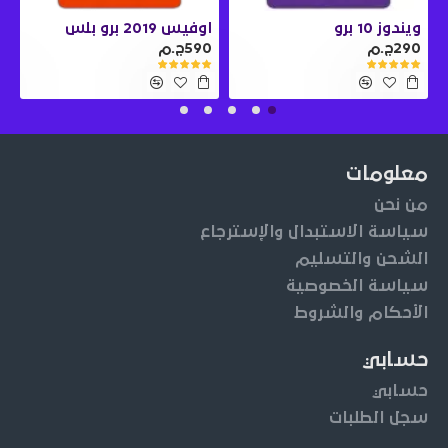
ويندوز 10 برو
اوفيس 2019 برو بلس
290ج.م
590ج.م
0
معلومات
من نحن
سياسة الاستبدال والإسترجاع
الشحن والتسليم
سياسة الخصوصية
الأحكام والشروط
حسابي
حسابي
سجل الطلبات