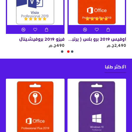
اوفيس 2019 برو بلس ( يرتبط بالحساب )
فيزو 2019 بروفيشينال
2,490ج.م
490ج.م
690
الاكثر طلبا