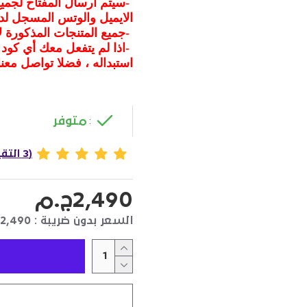
-
الايميل والوتس المسجل لدي
-
جميع المتنجات المذكورة
-
اذا لم يتفعل معك أي كود
استبداله ، فضلا تواصل معنا
متوفر
:
(3 التقييمات)
2,490ج.م
السعر بدون ضريبة : 2,490ج.م