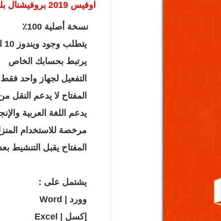
اوفيس 2019 بروفيشنال بلس
نسخة
أصلية 100٪
يتطلب وجود
ويندوز 10 او 11
يرتبط بحسابك الخاص
التفعيل لجهاز واحد فقط
المفتاح لا يدعم النقل من
يدعم اللغة العربية والإن
مرخصة للاستخدام المنزل
المفتاح يقبل التنشيط بعد
يشتمل على :
وورد | Word
إكسل | Excel