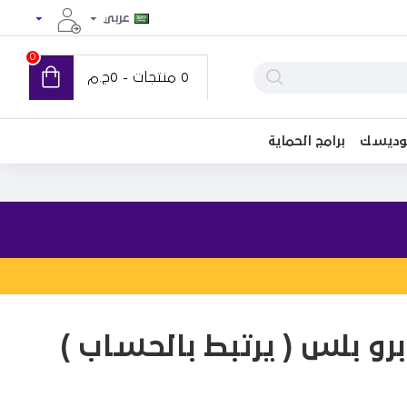
عربي
0
0 منتجات - 0ج.م
توديسك
برامج الحماية