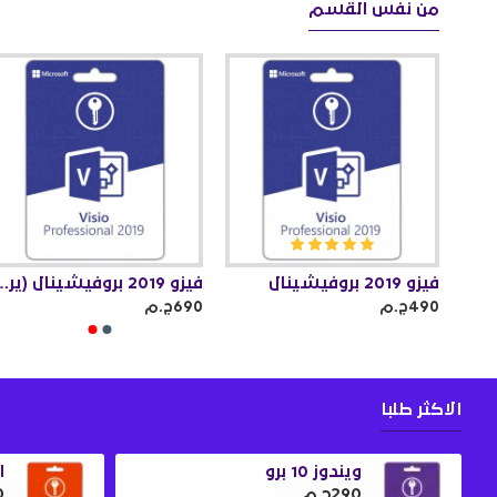
من نفس القسم
فيزو 2019 بروفيشينال
فيزو 2019 بروفيشينال (
490ج.م
690ج.م
الاكثر طلبا
ويندوز 10 برو
او
290ج.م
0