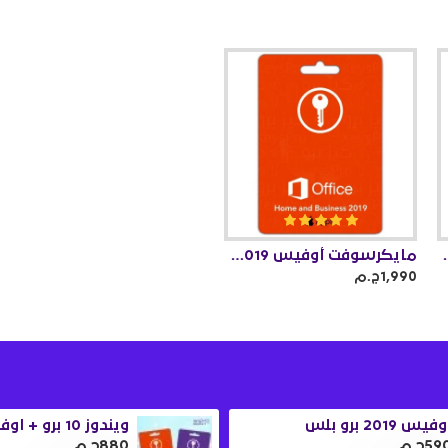
يرتبط بالحساب)
مايكرسوفت أوفيس 2019 هوم اند بزنس للماك
1,990ج.م
فيس 2019 برو بلس
59ج.م
880ج.م