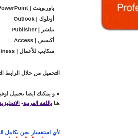
باوربوينت | PowerPoint
أوتلوك | Outlook
ببلشر | Publisher
أكسس | Access
سكايب للأعمال | Skype for Business
التحميل من خلال الرابط الت
هنا
باللغة العربية
-
الانجليزية
لأي استفسار نحن بكامل ال