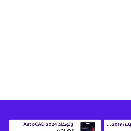
ويندوز 10 برو + اوفيس 2019 برو بلس
اوتوكاد 2024 AutoCAD
1,990ج.م