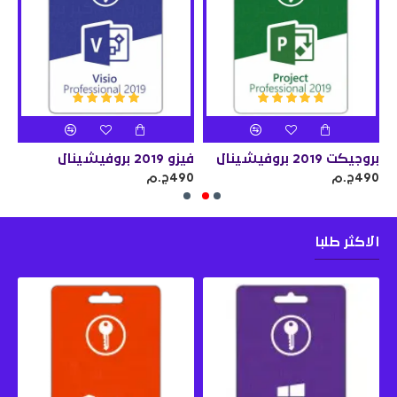
س ( يرتبط بالحساب )
بروجيكت 2019 بروفيشينال
فيزو 2019 بروفيشينال
490ج.م
490ج.م
690
الاكثر طلبا