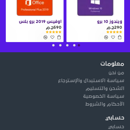
ويندوز 10 برو
اوفيس 2019 برو بلس
290ج.م
590ج.م
0
معلومات
من نحن
سياسة الاستبدال والإسترجاع
الشحن والتسليم
سياسة الخصوصية
الأحكام والشروط
حسابي
حسابي