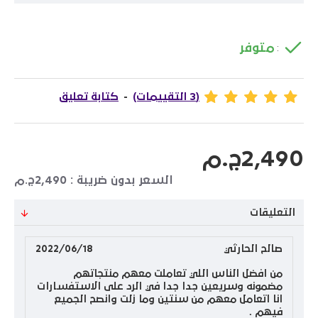
متوفر
:
(3 التقييمات)
-
كتابة تعليق
2,490ج.م
السعر بدون ضريبة : 2,490ج.م
التعليقات
صالح الحارثي
2022/06/18
من افضل الناس اللي تعاملت معهم منتجاتهم
مضمونه وسريعين جدا جدا في الرد على الاستفسارات
انا اتعامل معهم من سنتين وما زلت وانصح الجميع
فيهم .