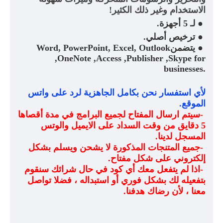
الاستخدام وغير ذلك الكثير
!
●
لـ 5 أجهزة
.
●
ترخيص أصلي
.
●
يتضمن
Word, PowerPoint, Excel, Outlook
,OneNote ,Access ,Publisher ,Skype for
businesses.
لأي استفسار نحن بكامل الجاهزية لرد على واتس
الموقع
.
-
سيتم ارسال المفتاح لجميع البرامج في مدة أقصاها
5 دقايق من وقت السداد على الايميل والوتس
المسجل لدينا
.
-
جميع المتنجات المذكورة لا يشحن ويسلم بشكل
إلكتروني على شكل مفتاح
.
-
اذا لم يتفعل معك أي كود في حال شرائك سنقوم
بتفعيله لك بشكل فوري أو استبداله ، فضلا تواصل
معنا ، لأن رضاك هدفنا
.