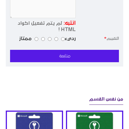
انتبه:
لم يتم تفعيل اكواد
HTML !
رديء
ممتاز
التقييم:
متابعة
من نفس القسم