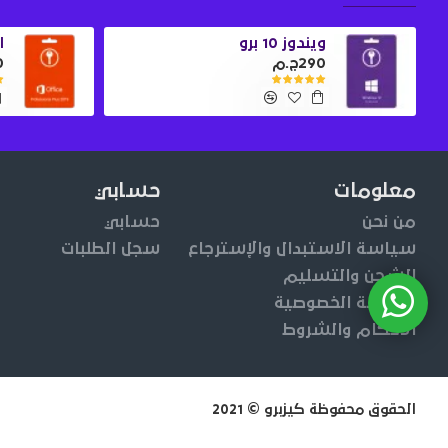
ويندوز 10 برو
او
290ج.م
0
معلومات
حسابي
من نحن
حسابي
سياسة الاستبدال والإسترجاع
سجل الطلبات
الشحن والتسليم
سياسة الخصوصية
الأحكام والشروط
الحقوق محفوظة كيزبرو © 2021