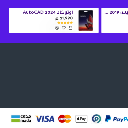
ويندوز 10 برو + اوفيس 2019 برو بلس
اوتوكاد 2024 AutoCAD
1,990ج.م