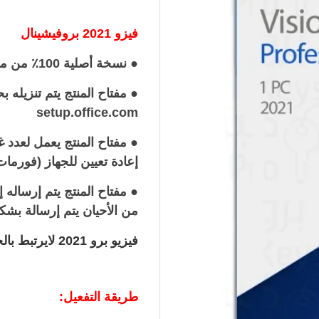
فيزو 2021 بروفيشينال
● نسخة أصلية 100٪ من مايكروسوفت وتعمل على النواتين 32Bit و 64Bit
● مفتاح المنتج يتم تنزيل
setup.office.com
● مفتاح المنتج يعمل لعدد
إعادة تعيين للجهاز (فورمات
من الأحيان يتم إرسالة بش
فيزيو برو 2021 لايرتبط بالحساب وانما بالجهاز
طريقة التفعيل: