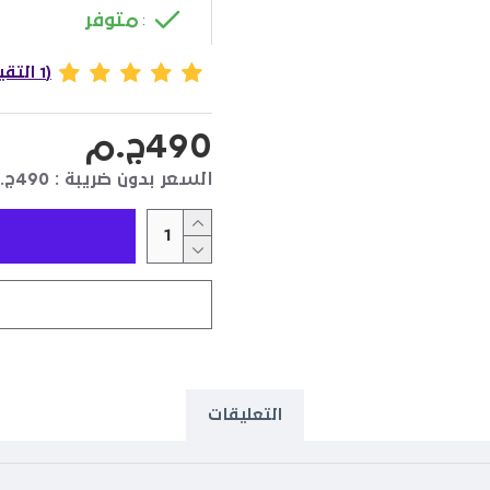
متوفر
:
(1 التقييمات)
490ج.م
السعر بدون ضريبة : 490ج.م
التعليقات