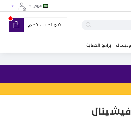
عربي
0
0 منتجات - 0ج.م
توديسك
برامج الحماية