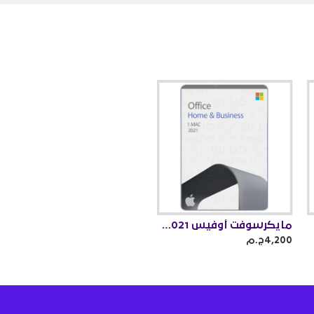
مايكرسوفت أوفيس 2021 هوم اند بزنس للماك
4,200ج.م