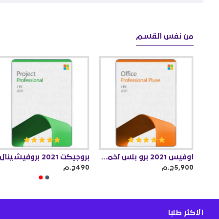
من نفس القسم
اوفيس 2021 برو بلس ( يرتبط بالحساب )
اوفيس 2021 برو بلس لخمسة اجهزة
بروجيكت 2021 بروفيشينال
5,900ج.م
490ج.م
الاكثر طلبا