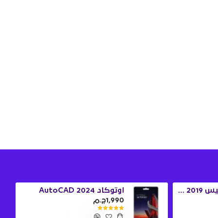
ويندوز 10 برو + اوفيس 2019 برو بلس
اوتوكاد 2024 AutoCAD
1,990ج.م