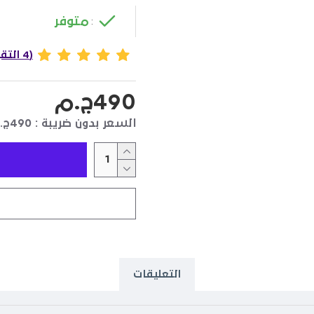
متوفر
:
(4 التقييمات)
490ج.م
السعر بدون ضريبة : 490ج.م
التعليقات