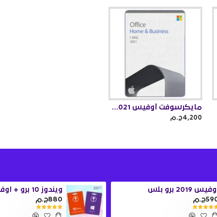
مايكرسوفت أوفيس 2021 هوم اند بزنس للماك
4,200ج.م
فيس 2019 برو بلس
59ج.م
880ج.م