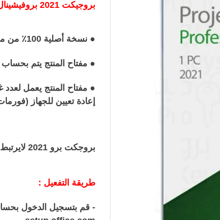
بروجيكت 2021 بروفيشينال
● نسخة أصلية 100٪ من مايكروسوفت وتعمل على النواتين 32Bit و 64Bit
● مفتاح المنتج يتم بحسا
● مفتاح المنتج يعمل لعدد
إعادة تعيين للجهاز (فورمات
بروجكت برو 2021 لايرتبط بالحساب وانما بالجهاز
طريقة التفعيل :
- قم بتسجيل الدخول بحسا