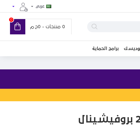
عربي
0
0 منتجات - 0ج.م
توديسك
برامج الحماية