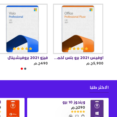
اوفيس 2021 برو بلس ( يرتبط بالحساب )
اوفيس 2021 برو بلس لخمسة اجهزة
فيزو 2021 بروفيشينال
5,900ج.م
490ج.م
الاكثر طلبا
ويندوز 10 برو
او
290ج.م
0