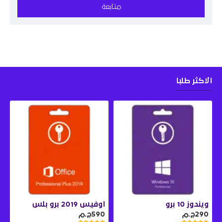
متابعة
الاكثر طلبا
ويندوز 10 برو
اوفيس 2019 برو بلس
290ج.م
590ج.م
0