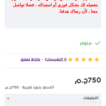
بتفعيله لك بشكل فوري أو استبداله ، فضلا تواصل
معنا ، لأن رضاك هدفنا
.
متوفر
:
(1 التقييمات)
-
كتابة تعليق
750ج.م
السعر بدون ضريبة : 750ج.م
التعليقات