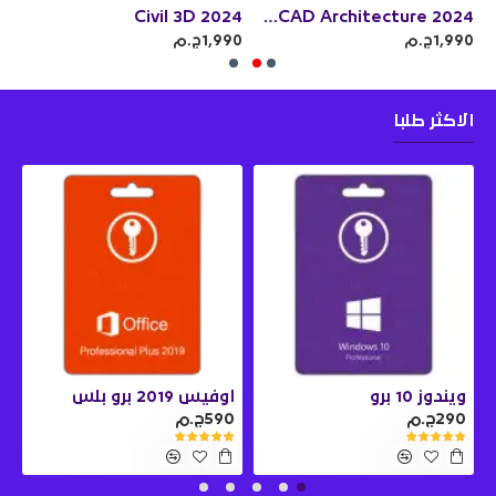
24
Civil 3D 2024
Autodesk AutoCAD Architecture 2024
1,990ج.م
1,990ج.م
990
الاكثر طلبا
ويندوز 10 برو
اوفيس 2019 برو بلس
290ج.م
590ج.م
0