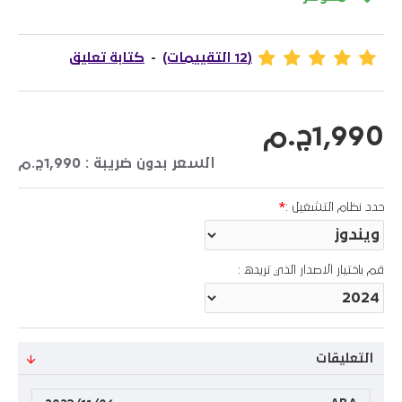
(12 التقييمات)
-
كتابة تعليق
1,990ج.م
السعر بدون ضريبة : 1,990ج.م
حدد نظام التشغيل :
قم باختيار الاصدار الذي تريده :
التعليقات