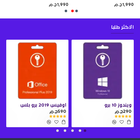
1,990ج.م
1,990ج.م
990
الاكثر طلبا
ويندوز 10 برو
اوفيس 2019 برو بلس
290ج.م
590ج.م
0