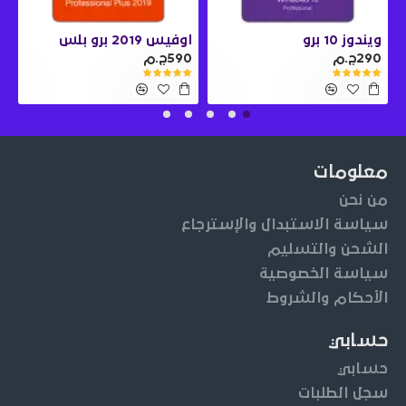
ويندوز 10 برو
اوفيس 2019 برو بلس
290ج.م
590ج.م
0
معلومات
من نحن
سياسة الاستبدال والإسترجاع
الشحن والتسليم
سياسة الخصوصية
الأحكام والشروط
حسابي
حسابي
سجل الطلبات