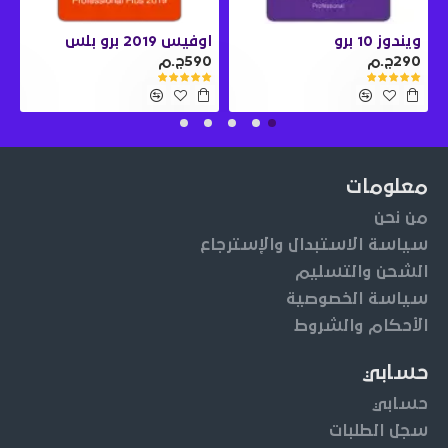
ويندوز 10 برو
اوفيس 2019 برو بلس
290ج.م
590ج.م
0
معلومات
من نحن
سياسة الاستبدال والإسترجاع
الشحن والتسليم
سياسة الخصوصية
الأحكام والشروط
حسابي
حسابي
سجل الطلبات