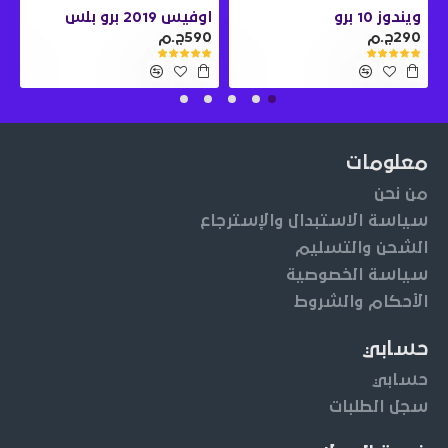
ويندوز 10 برو
اوفيس 2019 برو بلس
290ج.م
590ج.م
0
معلومات
من نحن
سياسة الاستبدال والإسترجاع
الشحن والتسليم
سياسة الخصوصية
الأحكام والشروط
حسابي
حسابي
سجل الطلبات