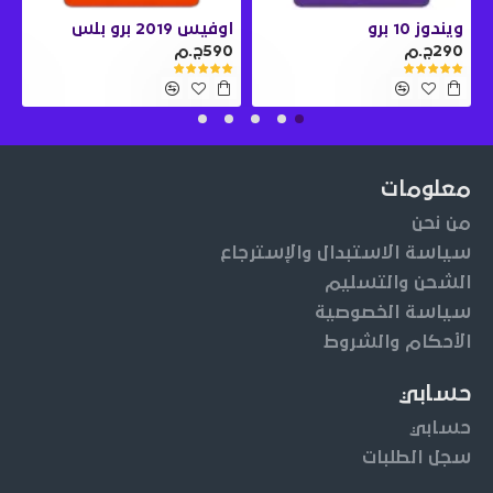
ويندوز 10 برو
اوفيس 2019 برو بلس
290ج.م
590ج.م
0
معلومات
من نحن
سياسة الاستبدال والإسترجاع
الشحن والتسليم
سياسة الخصوصية
الأحكام والشروط
حسابي
حسابي
سجل الطلبات