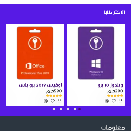
الاكثر طلبا
ويندوز 10 برو
اوفيس 2019 برو بلس
290ج.م
590ج.م
0
معلومات