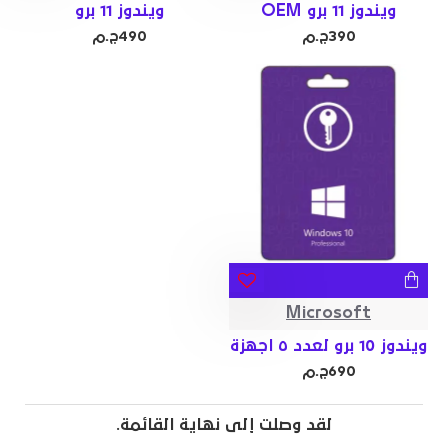
ويندوز 11 برو OEM
ويندوز 11 برو
390ج.م
490ج.م
Microsoft
ويندوز 10 برو لعدد ٥ اجهزة
690ج.م
لقد وصلت إلى نهاية القائمة.