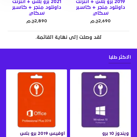
2019 برو بلس + انترنت
2021 برو بلس + انترنت
داونلود منجر + كاسبر
داونلود منجر + كاسبر
سكاي
سكاي
2,690ج.م
2,890ج.م
لقد وصلت إلى نهاية القائمة.
الاكثر طلبا
ويندوز 10 برو
اوفيس 2019 برو بلس