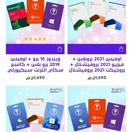
اوفيس 2021 بروبلس +
ويندوز 10 برو + اوفيس
فيزيو 2021 بروفيشنال +
2019 برو بلس + كاسبر
بروجيكت 2021 بروفيشنال
سكاي انترنت سيكيورتي
1,690ج.م
1,690ج.م