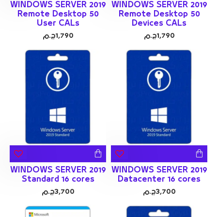
WINDOWS SERVER 2019
WINDOWS SERVER 2019
Remote Desktop 50
Remote Desktop 50
User CALs
Devices CALs
1,790ج.م
1,790ج.م
WINDOWS SERVER 2019
WINDOWS SERVER 2019
Standard 16 cores
Datacenter 16 cores
3,700ج.م
3,700ج.م