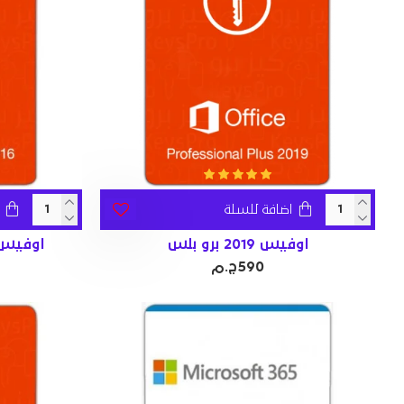
اضافة للسلة
اوفيس 2019 برو بلس
اوفيس 2016 برو بلس للوي
590ج.م