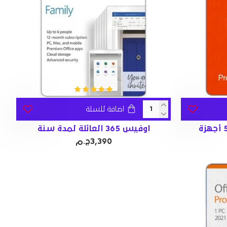
اضافة للسلة
اوفيس 365 العائلة لمدة سنة
3,390ج.م