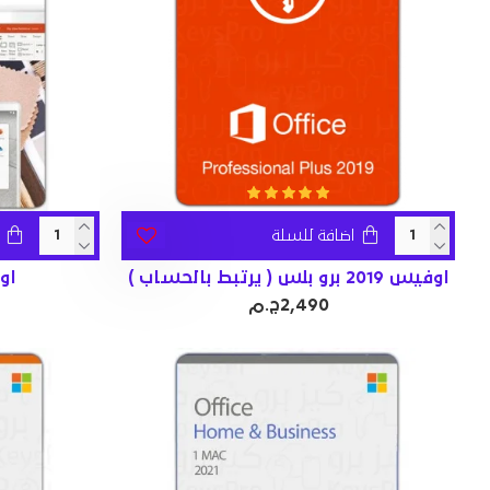
اضافة للسلة
اوفيس 2019 برو بلس ( يرتبط بالحساب )
اوفي
2,490ج.م