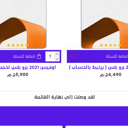
اضافة للسلة
اضافة للسلة
اوفيس 2021 برو بلس لخمسة اجهزة
4,490ج.م
5,900ج.م
لقد وصلت إلى نهاية القائمة.