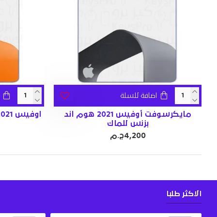
اضافة للسلة
مايكرسوفت أوفيس 2021 هوم اند
اوفيس 2021 برو بلس ( يرتبط بالحساب )
بزنس للماك
4,200ج.م
الاكثر طلبا