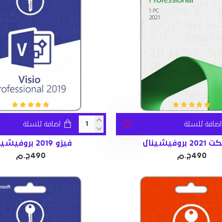
اضافة للسلة
اضافة للسلة
بروفيشينال
فيزو 2019 بروفيشينال
490ج.م
490ج.م