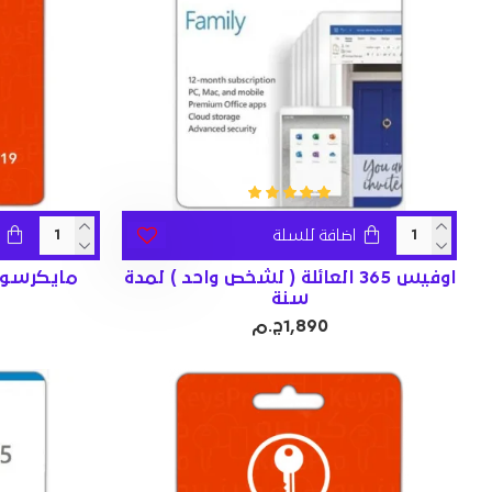
اضافة للسلة
اوفيس 365 العائلة ( لشخص واحد ) لمدة
سنة
1,890ج.م