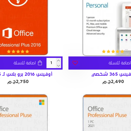
اضافة للسلة
اضافة للسلة
س 365 شخصي
أوفيس 2016 برو بلس لـ 5 أجهزة
2,490ج.م
2,750ج.م