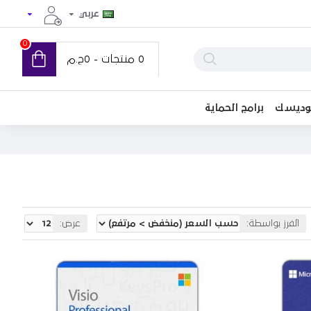
عربي
0
0 منتجات - 0ج.م
توديسك
برامج الحماية
الفرز بواسطة:
عرض: