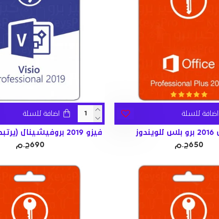
اضافة للسلة
اضافة للسلة
ندوز
فيزو 2019 بروفيشينال (يرتبط بالحساب)
650ج.م
690ج.م