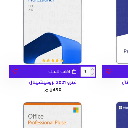
اضافة للسلة
فيزو 2021 بروفيشينال
490ج.م