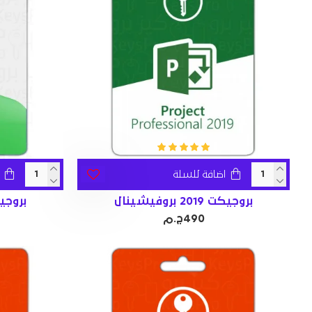
اضافة للسلة
بروجيكت 2019 بروفيشينال
بروجيكت 2021 
490ج.م