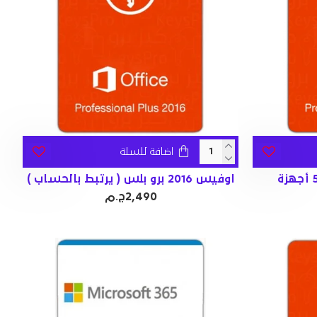
اضافة للسلة
اوفيس 2016 برو بلس ( يرتبط بالحساب )
2,490ج.م